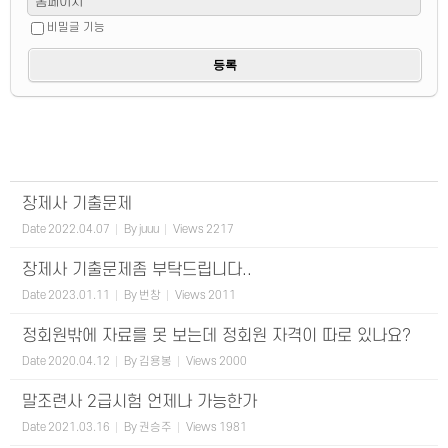
홈페이지
비밀글 기능
장제사 기출문제
Date
2022.04.07
By
juuu
Views
2217
장제사 기출문제좀 부탁드립니다..
Date
2023.01.11
By
번창
Views
2011
정회원밖에 자료를 못 보는데 정회원 자격이 따로 있나요?
Date
2020.04.12
By
김용봉
Views
2000
말조련사 2급시험 언제나 가능한가
Date
2021.03.16
By
권승주
Views
1981