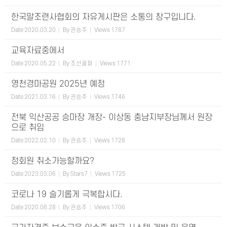
한국말조련사협회의 자유게시판은 소통의 창구입니다.
Date
2020.03.20
By
권승주
Views
1787
교육자료중에서
Date
2020.05.22
By
조선골퍼
Views
1771
영천경마공원 2025년 예정
Date
2021.03.16
By
권승주
Views
1746
전북 익산공공 승마장 개장- 이상동 충남지부장님께서 원장
으로 취임
Date
2022.02.10
By
권승주
Views
1728
정회원 취소가능할까요?
Date
2023.03.06
By
Stars7
Views
1725
코로나 19 슬기롭게 극복합시다.
Date
2020.08.28
By
권승주
Views
1706