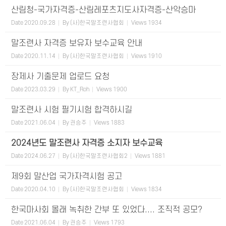
산림청-국가자격증-산림레포츠지도사자격증-산악승마
Date
2020.09.28
By
(사)한국말조련사협회
Views
1934
말조련사 자격증 보유자 보수교육 안내
Date
2020.11.14
By
(사)한국말조련사협회
Views
1910
장제사 기출문제 업로드 요청
Date
2023.03.29
By
KT_Roh
Views
1900
말조련사 시험 필기시험 합격하시길
Date
2021.06.04
By
권승주
Views
1883
2024년도 말조련사 자격증 소지자 보수교육
Date
2024.06.27
By
(사)한국말조련사협회2
Views
1881
제9회 말산업 국가자격시험 공고
Date
2020.04.10
By
(사)한국말조련사협회
Views
1834
한국마사회 몰래 녹취한 간부 또 있었다.... 조직적 공모?
Date
2021.06.04
By
권승주
Views
1793