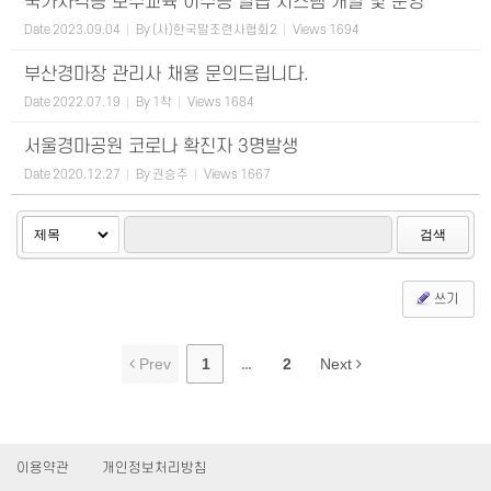
국가자격증 보수교육 이수증 발급 시스템 개발 및 운영
Date
2023.09.04
By
(사)한국말조련사협회2
Views
1694
부산경마장 관리사 채용 문의드립니다.
Date
2022.07.19
By
1착
Views
1684
서울경마공원 코로나 확진자 3명발생
Date
2020.12.27
By
권승주
Views
1667
검색
쓰기
Prev
1
...
2
Next
이용약관
개인정보처리방침