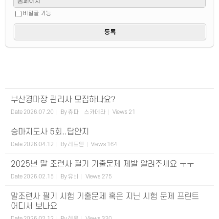
홈페이지
비밀글 기능
부산경마장 관리사 모집하나요?
Date
2026.07.20
By
츄파츕스카메라
Views
21
승마지도사 5회..답안지
Date
2026.04.12
By
레드앤
Views
164
2025년 말 조련사 필기 기출문제 제발 알려주세요 ㅜㅜ
Date
2026.02.15
By
유비
Views
275
말조련사 필기 시험 기출문제 혹은 지닌 시험 문제 프린트
어디서 보나요
Date
2026.02.12
By
혜윤
Views
330