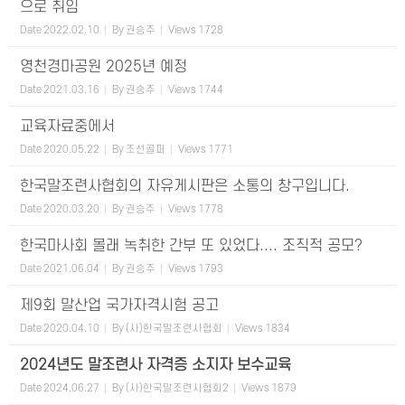
으로 취임
Date
2022.02.10
By
권승주
Views
1728
영천경마공원 2025년 예정
Date
2021.03.16
By
권승주
Views
1744
교육자료중에서
Date
2020.05.22
By
조선골퍼
Views
1771
한국말조련사협회의 자유게시판은 소통의 창구입니다.
Date
2020.03.20
By
권승주
Views
1778
한국마사회 몰래 녹취한 간부 또 있었다.... 조직적 공모?
Date
2021.06.04
By
권승주
Views
1793
제9회 말산업 국가자격시험 공고
Date
2020.04.10
By
(사)한국말조련사협회
Views
1834
2024년도 말조련사 자격증 소지자 보수교육
Date
2024.06.27
By
(사)한국말조련사협회2
Views
1879