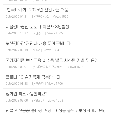
[한국마사회] 2025년 신입사원 채용
Date
2025.01.21
By
한국마사회
Views
1555
서울경마공원 코로나 확진자 3명발생
Date
2020.12.27
By
권승주
Views
1665
부산경마장 관리사 채용 문의드립니다.
Date
2022.07.19
By
1착
Views
1684
국가자격증 보수교육 이수증 발급 시스템 개발 및 운영
Date
2023.09.04
By
(사)한국말조련사협회2
Views
1694
코로나 19 슬기롭게 극복합시다.
Date
2020.08.28
By
권승주
Views
1706
정회원 취소가능할까요?
Date
2023.03.06
By
Stars7
Views
1723
전북 익산공공 승마장 개장- 이상동 충남지부장님께서 원장