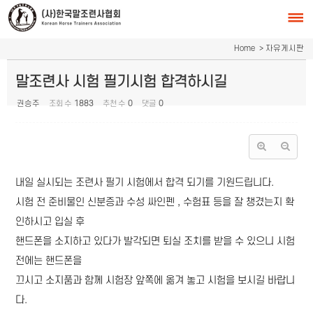
Sketchbook5, 스케치북5
Sketchbook5, 스케치북5
Home
> 자유게시판
말조련사 시험 필기시험 합격하시길
권승주
조회 수
1883
추천 수
0
댓글
0
내일 실시되는 조련사 필기 시험에서 합격 되기를 기원드립니다.
시험 전 준비물인 신분증과 수성 싸인펜 , 수험표 등을 잘 챙겼는지 확
인하시고 입실 후
핸드폰을 소지하고 있다가 발각되면 퇴실 조치를 받을 수 있으니 시험
전에는 핸드폰을
끄시고 소지품과 함께 시험장 앞쪽에 옮겨 놓고 시험을 보시길 바랍니
다.