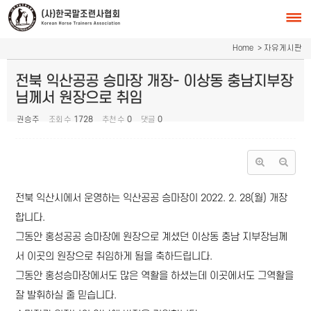
Sketchbook5, 스케치북5
Sketchbook5, 스케치북5
Home
> 자유게시판
전북 익산공공 승마장 개장- 이상동 충남지부장
님께서 원장으로 취임
권승주
조회 수
1728
추천 수
0
댓글
0
전북 익산시에서 운영하는 익산공공 승마장이 2022. 2. 28(월) 개장
합니다.
그동안 홍성공공 승마장에 원장으로 계셨던 이상동 충남 지부장님께
서 이곳의 원장으로 취임하게 됨을 축하드립니다.
그동안 홍성승마장에서도 많은 역활을 하셨는데 이곳에서도 그역활을
잘 발휘하실 줄 믿습니다.