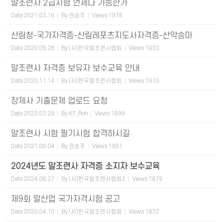
말조련사 2급시험 언제나 가능한가
Date
2021.03.16
By
권승주
Views
1978
산림청-국가자격증-산림레포츠지도사자격증-산악승마
Date
2020.09.28
By
(사)한국말조련사협회
Views
1933
말조련사 자격증 보유자 보수교육 안내
Date
2020.11.14
By
(사)한국말조련사협회
Views
1910
장제사 기출문제 업로드 요청
Date
2023.03.29
By
KT_Roh
Views
1899
말조련사 시험 필기시험 합격하시길
Date
2021.06.04
By
권승주
Views
1881
2024년도 말조련사 자격증 소지자 보수교육
Date
2024.06.27
By
(사)한국말조련사협회2
Views
1879
제9회 말산업 국가자격시험 공고
Date
2020.04.10
By
(사)한국말조련사협회
Views
1832