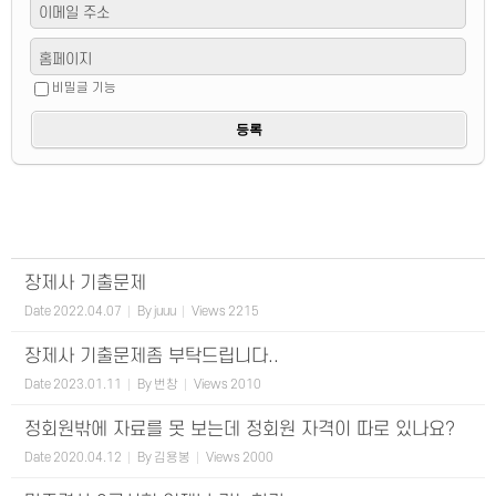
이메일 주소
홈페이지
비밀글 기능
장제사 기출문제
Date
2022.04.07
By
juuu
Views
2215
장제사 기출문제좀 부탁드립니다..
Date
2023.01.11
By
번창
Views
2010
정회원밖에 자료를 못 보는데 정회원 자격이 따로 있나요?
Date
2020.04.12
By
김용봉
Views
2000