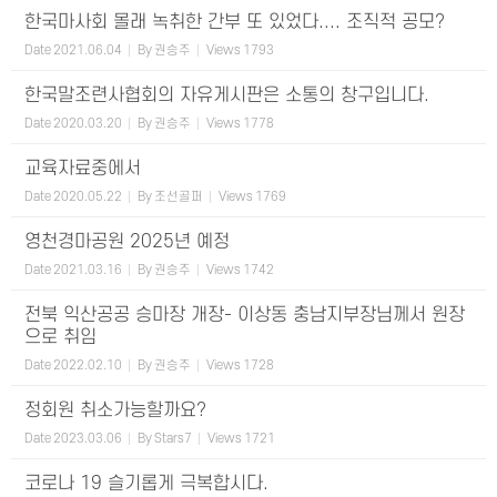
한국마사회 몰래 녹취한 간부 또 있었다.... 조직적 공모?
Date
2021.06.04
By
권승주
Views
1793
한국말조련사협회의 자유게시판은 소통의 창구입니다.
Date
2020.03.20
By
권승주
Views
1778
교육자료중에서
Date
2020.05.22
By
조선골퍼
Views
1769
영천경마공원 2025년 예정
Date
2021.03.16
By
권승주
Views
1742
전북 익산공공 승마장 개장- 이상동 충남지부장님께서 원장
으로 취임
Date
2022.02.10
By
권승주
Views
1728
정회원 취소가능할까요?
Date
2023.03.06
By
Stars7
Views
1721
코로나 19 슬기롭게 극복합시다.