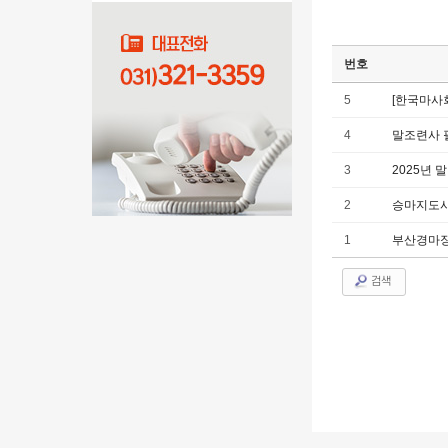
번호
5
[한국마사회
4
말조련사 
3
2025년 
2
승마지도사
1
부산경마장
검색