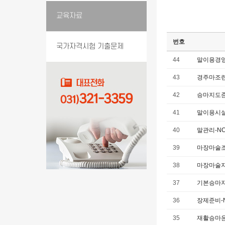
교육자료
번호
국가자격시험 기출문제
44
말이용경영
43
경주마조련
42
승마지도준
41
말이용시설
40
말관리-N
39
마장마술조
38
마장마술지
37
기본승마지
36
장제준비-
35
재활승마운