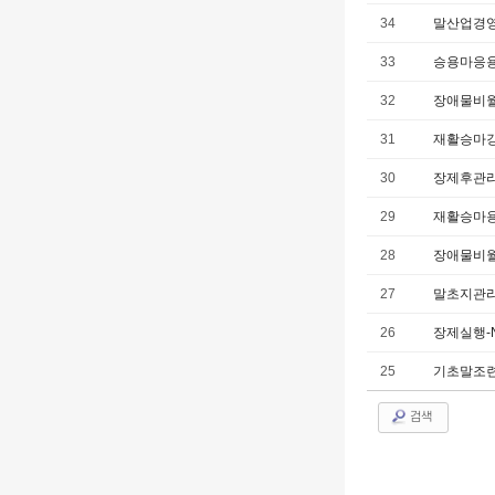
34
말산업경영
33
승용마응용
32
장애물비월
31
재활승마강
30
장제후관리
29
재활승마용
28
장애물비월
27
말초지관리
26
장제실행-
25
기초말조련
검색