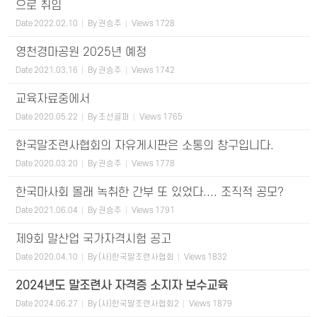
으로 취임
Date
2022.02.10
By
권승주
Views
1728
영천경마공원 2025년 예정
Date
2021.03.16
By
권승주
Views
1742
교육자료중에서
Date
2020.05.22
By
조선골퍼
Views
1765
한국말조련사협회의 자유게시판은 소통의 창구입니다.
Date
2020.03.20
By
권승주
Views
1778
한국마사회 몰래 녹취한 간부 또 있었다.... 조직적 공모?
Date
2021.06.04
By
권승주
Views
1791
제9회 말산업 국가자격시험 공고
Date
2020.04.10
By
(사)한국말조련사협회
Views
1832
2024년도 말조련사 자격증 소지자 보수교육
Date
2024.06.27
By
(사)한국말조련사협회2
Views
1879