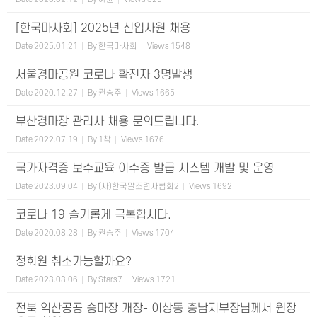
[한국마사회] 2025년 신입사원 채용
Date
2025.01.21
By
한국마사회
Views
1548
서울경마공원 코로나 확진자 3명발생
Date
2020.12.27
By
권승주
Views
1665
부산경마장 관리사 채용 문의드립니다.
Date
2022.07.19
By
1착
Views
1676
국가자격증 보수교육 이수증 발급 시스템 개발 및 운영
Date
2023.09.04
By
(사)한국말조련사협회2
Views
1692
코로나 19 슬기롭게 극복합시다.
Date
2020.08.28
By
권승주
Views
1704
정회원 취소가능할까요?
Date
2023.03.06
By
Stars7
Views
1721
전북 익산공공 승마장 개장- 이상동 충남지부장님께서 원장