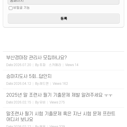
홈페이지
비밀글 기능
부산경마장 관리사 모집하나요?
Date
2026.07.20
By
츄파츕스카메라
Views
14
승마지도사 5회..답안지
Date
2026.04.12
By
레드앤
Views
162
2025년 말 조련사 필기 기출문제 제발 알려주세요 ㅜㅜ
Date
2026.02.15
By
유비
Views
275
말조련사 필기 시험 기출문제 혹은 지닌 시험 문제 프린트
어디서 보나요
Date
2026.02.12
By
혜윤
Views
329