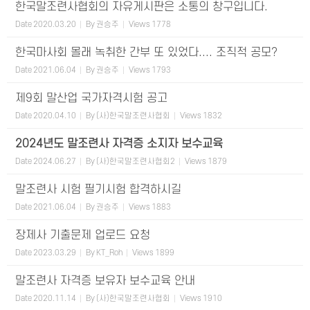
한국말조련사협회의 자유게시판은 소통의 창구입니다.
Date
2020.03.20
By
권승주
Views
1778
한국마사회 몰래 녹취한 간부 또 있었다.... 조직적 공모?
Date
2021.06.04
By
권승주
Views
1793
제9회 말산업 국가자격시험 공고
Date
2020.04.10
By
(사)한국말조련사협회
Views
1832
2024년도 말조련사 자격증 소지자 보수교육
Date
2024.06.27
By
(사)한국말조련사협회2
Views
1879
말조련사 시험 필기시험 합격하시길
Date
2021.06.04
By
권승주
Views
1883
장제사 기출문제 업로드 요청
Date
2023.03.29
By
KT_Roh
Views
1899
말조련사 자격증 보유자 보수교육 안내
Date
2020.11.14
By
(사)한국말조련사협회
Views
1910