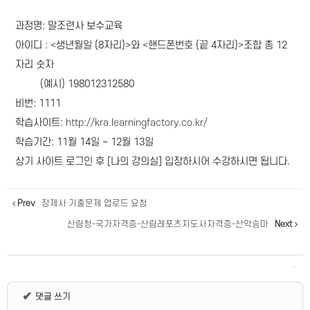
과정명: 말조련사 보수교육
아이디 : <생년월일 (8자리)>와 <핸드폰번호 (끝 4자리)>조합 총 12
자리 숫자
(예시) 198012312580
비번: 1111
학습사이트:
http://kra.learningfactory.co.kr/
학습기간: 11월 14일 ~ 12월 13일
상기 사이트 로그인 후 [나의 강의실] 입장하시어 수강하시면 됩니다.
Prev
장제사 기출문제 업로드 요청
산림청-국가자격증-산림레포츠지도사자격증-산악승마
Next
✔
댓글 쓰기