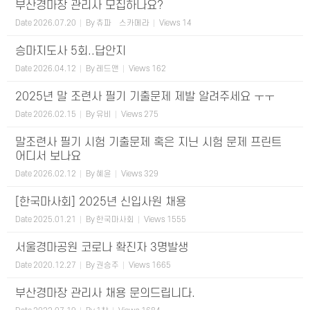
부산경마장 관리사 모집하나요?
Date
2026.07.20
By
츄파츕스카메라
Views
14
승마지도사 5회..답안지
Date
2026.04.12
By
레드앤
Views
162
2025년 말 조련사 필기 기출문제 제발 알려주세요 ㅜㅜ
Date
2026.02.15
By
유비
Views
275
말조련사 필기 시험 기출문제 혹은 지닌 시험 문제 프린트
어디서 보나요
Date
2026.02.12
By
혜윤
Views
329
[한국마사회] 2025년 신입사원 채용
Date
2025.01.21
By
한국마사회
Views
1555
서울경마공원 코로나 확진자 3명발생
Date
2020.12.27
By
권승주
Views
1665
부산경마장 관리사 채용 문의드립니다.