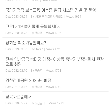
Date
2022.07.19
By
1착
Views
1684
국가자격증 보수교육 이수증 발급 시스템 개발 및 운영
Date
2023.09.04
By
(사)한국말조련사협회2
Views
1694
코로나 19 슬기롭게 극복합시다.
Date
2020.08.28
By
권승주
Views
1706
정회원 취소가능할까요?
Date
2023.03.06
By
Stars7
Views
1723
전북 익산공공 승마장 개장- 이상동 충남지부장님께서 원장
으로 취임
Date
2022.02.10
By
권승주
Views
1728
영천경마공원 2025년 예정
Date
2021.03.16
By
권승주
Views
1742
교육자료중에서
Date
2020.05.22
By
조선골퍼
Views
1771