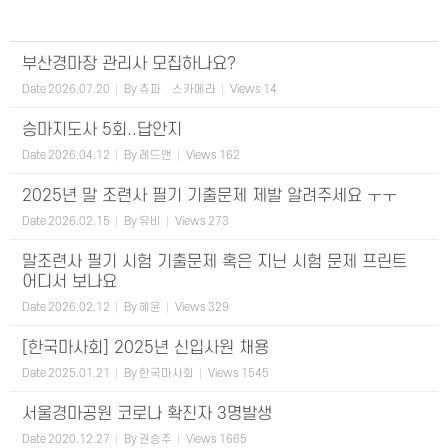
부산경마장 관리사 모집하나요?
Date
2026.07.20
By
츄파츕스카메라
Views
14
승마지도사 5회..답안지
Date
2026.04.12
By
레드앤
Views
162
2025년 말 조련사 필기 기출문제 제발 알려주세요 ㅜㅜ
Date
2026.02.15
By
유비
Views
273
말조련사 필기 시험 기출문제 혹은 지닌 시험 문제 프린트
어디서 보나요
Date
2026.02.12
By
혜윤
Views
329
[한국마사회] 2025년 신입사원 채용
Date
2025.01.21
By
한국마사회
Views
1545
서울경마공원 코로나 확진자 3명발생
Date
2020.12.27
By
권승주
Views
1665