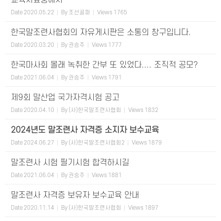
교육자료중에서
Date
2020.05.22
By
조선골퍼
Views
1765
한국말조련사협회의 자유게시판은 소통의 창구입니다.
Date
2020.03.20
By
권승주
Views
1777
한국마사회 몰래 녹취한 간부 또 있었다.... 조직적 공모?
Date
2021.06.04
By
권승주
Views
1791
제9회 말산업 국가자격시험 공고
Date
2020.04.10
By
(사)한국말조련사협회
Views
1832
2024년도 말조련사 자격증 소지자 보수교육
Date
2024.06.27
By
(사)한국말조련사협회2
Views
1879
말조련사 시험 필기시험 합격하시길
Date
2021.06.04
By
권승주
Views
1881
말조련사 자격증 보유자 보수교육 안내
Date
2020.11.14
By
(사)한국말조련사협회
Views
1897