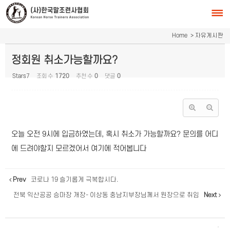
Sketchbook5, 스케치북5
Sketchbook5, 스케치북5
Home
> 자유게시판
정회원 취소가능할까요?
Stars7
조회 수
1720
추천 수
0
댓글
0
오늘 오전 9시에 입금하였는데, 혹시 취소가 가능할까요? 문의를 어디
에 드려야할지 모르겠어서 여기에 적어봅니다
Prev
코로나 19 슬기롭게 극복합시다.
전북 익산공공 승마장 개장- 이상동 충남지부장님께서 원장으로 취임
Next