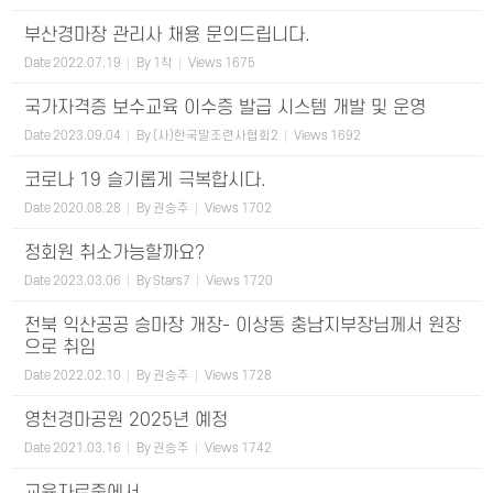
부산경마장 관리사 채용 문의드립니다.
Date
2022.07.19
By
1착
Views
1675
국가자격증 보수교육 이수증 발급 시스템 개발 및 운영
Date
2023.09.04
By
(사)한국말조련사협회2
Views
1692
코로나 19 슬기롭게 극복합시다.
Date
2020.08.28
By
권승주
Views
1702
정회원 취소가능할까요?
Date
2023.03.06
By
Stars7
Views
1720
전북 익산공공 승마장 개장- 이상동 충남지부장님께서 원장
으로 취임
Date
2022.02.10
By
권승주
Views
1728
영천경마공원 2025년 예정
Date
2021.03.16
By
권승주
Views
1742